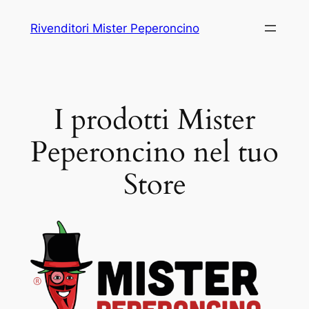
Vai
Rivenditori Mister Peperoncino
al
contenuto
I prodotti Mister
Peperoncino nel tuo
Store